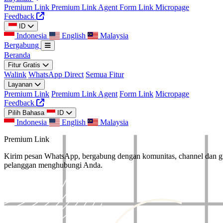
Premium Link
Premium Link Agent
Form Link
Micropage
Feedback
ID
Indonesia
English
Malaysia
Bergabung
Beranda
Fitur Gratis
Walink
WhatsApp Direct
Semua Fitur
Layanan
Premium Link
Premium Link Agent
Form Link
Micropage
Feedback
Pilih Bahasa
ID
Indonesia
English
Malaysia
Premium Link
Kirim pesan WhatsApp, bergabung dengan komunitas, channel dan 
pelanggan menghubungi Anda.