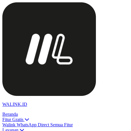
WALINK.ID
Beranda
Fitur Gratis
Walink
WhatsApp Direct
Semua Fitur
Layanan